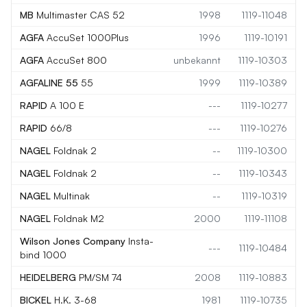
MB
Multimaster CAS 52
1998
1119-11048
AGFA
AccuSet 1000Plus
1996
1119-10191
AGFA
AccuSet 800
unbekannt
1119-10303
AGFALINE 55
55
1999
1119-10389
RAPID
A 100 E
---
1119-10277
RAPID
66/8
---
1119-10276
NAGEL
Foldnak 2
--
1119-10300
NAGEL
Foldnak 2
--
1119-10343
NAGEL
Multinak
--
1119-10319
NAGEL
Foldnak M2
2000
1119-11108
Wilson Jones Company
Insta-
---
1119-10484
bind 1000
HEIDELBERG
PM/SM 74
2008
1119-10883
BICKEL
H.K. 3-68
1981
1119-10735