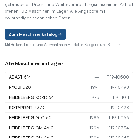
gebrauchten Druck- und Weiterverarbeitungsmaschinen. Aktuell
stehen 102 Maschinen im Lager. Alle Angebote mit
vollständigen technischen Daten.
Zum Maschinenkatalog
→
Mit Bildern, Preisen und Auswahl nach Hersteller, Kategorie und Baujahr.
Alle Maschinen im Lager
ADAST
514
—
1119-10500
RYOBI
520
1991
1119-10498
HEIDELBERG
KORD 64
1975
1119-11011
ROTAPRINT
R37K
—
1119-10428
HEIDELBERG
GTO 52
1986
1119-11066
HEIDELBERG
QM 46-2
1996
1119-10334
HEIDELBERG
QM 46-2
1996
1119-10443