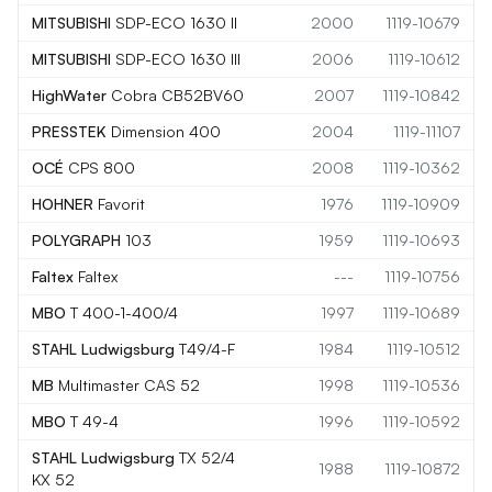
MITSUBISHI
SDP-ECO 1630 II
2000
1119-10679
MITSUBISHI
SDP-ECO 1630 III
2006
1119-10612
HighWater
Cobra CB52BV60
2007
1119-10842
PRESSTEK
Dimension 400
2004
1119-11107
OCÉ
CPS 800
2008
1119-10362
HOHNER
Favorit
1976
1119-10909
POLYGRAPH
103
1959
1119-10693
Faltex
Faltex
---
1119-10756
MBO
T 400-1-400/4
1997
1119-10689
STAHL Ludwigsburg
T49/4-F
1984
1119-10512
MB
Multimaster CAS 52
1998
1119-10536
MBO
T 49-4
1996
1119-10592
STAHL Ludwigsburg
TX 52/4
1988
1119-10872
KX 52