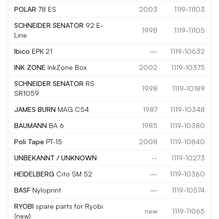
POLAR
78 ES
2003
1119-11103
SCHNEIDER SENATOR
92 E-
1998
1119-11105
Line
Ibico
EPK 21
—
1119-10632
INK ZONE
InkZone Box
2002
1119-10375
SCHNEIDER SENATOR
RS
1998
1119-10189
SR1059
JAMES BURN
MAG C54
1987
1119-10348
BAUMANN
BA 6
1985
1119-10380
Poli Tape
PT-15
2008
1119-10840
UNBEKANNT / UNKNOWN
--
1119-10273
HEIDELBERG
Cito SM 52
—
1119-10360
BASF
Nyloprint
—
1119-10574
RYOBI
spare parts for Ryobi
new
1119-11065
(new)