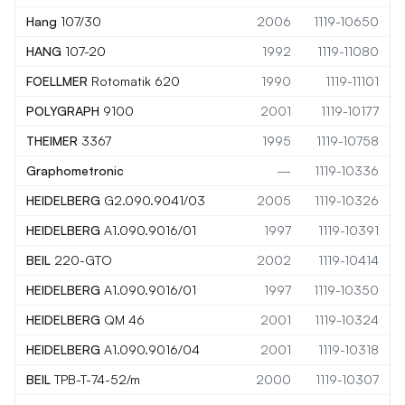
Hang
107/30
2006
1119-10650
HANG
107-20
1992
1119-11080
FOELLMER
Rotomatik 620
1990
1119-11101
POLYGRAPH
9100
2001
1119-10177
THEIMER
3367
1995
1119-10758
Graphometronic
—
1119-10336
HEIDELBERG
G2.090.9041/03
2005
1119-10326
HEIDELBERG
A1.090.9016/01
1997
1119-10391
BEIL
220-GTO
2002
1119-10414
HEIDELBERG
A1.090.9016/01
1997
1119-10350
HEIDELBERG
QM 46
2001
1119-10324
HEIDELBERG
A1.090.9016/04
2001
1119-10318
BEIL
TPB-T-74-52/m
2000
1119-10307