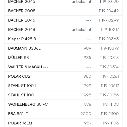
BACHER
2045
unbekannt
1119-10190
BACHER
2005
---
1119-10442
BACHER
2045
---
1119-10299
BACHER
2048
unbekannt
1119-10217
Kieper
P 425 B
—
1119-10363
BAUMANN
BSB6L
1989
1119-10379
MÜLLER
S3
1985
1119-10313
WALTER & MACKH
---
---
1119-10314
POLAR
GB2
1980
1119-10281
STAHL
ST 100.1
1999
1119-10617
STAHL
ST 100
1998
1119-10186
WOHLENBERG
38 FC
1978
1119-11109
EBA
551 LT
2000
1119-11100
POLAR
76EM
1987
1119-11106