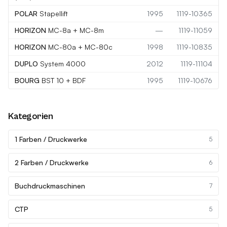
POLAR
Stapellift
1995
1119-10365
HORIZON
MC-8a + MC-8m
—
1119-11059
HORIZON
MC-80a + MC-80c
1998
1119-10835
DUPLO
System 4000
2012
1119-11104
BOURG
BST 10 + BDF
1995
1119-10676
Kategorien
1 Farben / Druckwerke
5
2 Farben / Druckwerke
6
Buchdruckmaschinen
7
CTP
5