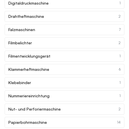
Digitaldruckmaschine
1
Drahtheftmaschine
2
Falzmaschinen
7
Filmbelichter
2
Filmentwicklungsgerät
1
Klammerheftmaschine
6
Klebebinder
1
Nummeriereinrichtung
1
Nut- und Perforiermaschine
2
Papierbohrmaschine
14