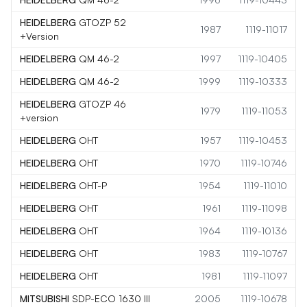
HEIDELBERG
GTOZP 52
1987
1119-11017
+Version
HEIDELBERG
QM 46-2
1997
1119-10405
HEIDELBERG
QM 46-2
1999
1119-10333
HEIDELBERG
GTOZP 46
1979
1119-11053
+version
HEIDELBERG
OHT
1957
1119-10453
HEIDELBERG
OHT
1970
1119-10746
HEIDELBERG
OHT-P
1954
1119-11010
HEIDELBERG
OHT
1961
1119-11098
HEIDELBERG
OHT
1964
1119-10136
HEIDELBERG
OHT
1983
1119-10767
HEIDELBERG
OHT
1981
1119-11097
MITSUBISHI
SDP-ECO 1630 III
2005
1119-10678