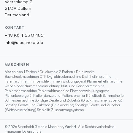
Veerenkamp 2
21739 Dollern
Deutschland
KONTAKT
+49 (0) 4163 81480
info@steenholdt.de
MASCHINEN
Maschinen
1 Farben / Druckwerke
2 Farben / Druckwerke
Buchdruckmaschinen
CTP
Digitaldruckmaschine
Drahtheftmaschine
Falzmaschinen
Filmbelichter
Filmentwicklungsgerät
Klammerheftmaschine
Klebebinder
Nummeriereinrichtung
Nut- und Perforiermaschine
Papierbohrmaschine
Papierzählmaschine
Plattenentwicklungsgerät
Plattenkopiergerät
Plattenstanze und Plattenabkanter
Rütteltisch
Sammelhefter
Schneidemaschine
Sonstige Geräte und Zubehör (Druckmaschinenzubehör)
Sonstige Geräte und Zubehör (Druckvorstufe)
Sonstige Geräte und Zubehör
(Weiterverarbeitung)
Staplelift
Zusammtragsysteme
© 2026 Steenholdt Graphic Machinery GmbH. Alle Rechte vorbehalten.
Impressum
Datenschutz